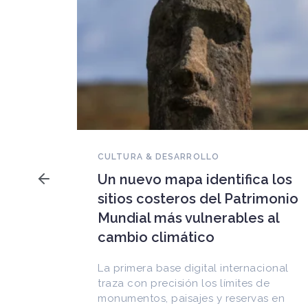
NOVEDADES DEL PATRIMONIO
Falleció Ramón Gutiérrez,
a los
guardián del patrimonio
imonio
iberoamericano
 al
Arquitecto, historiador e Investigador
Superior del CONICET, fundó el
CEDODAL e impulsó los Seminarios de
cional
Arquitectura Latinoamericana. Publicó
de
más de
as en