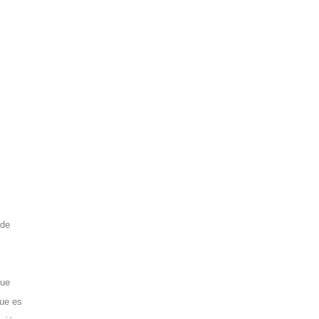
 de
que
que es