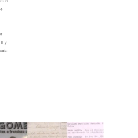
nción
se
or
II y
 cada