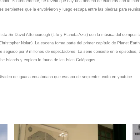
zador. Posteriormente, se revela que hay una decena de culebras con la inte
es serpientes que la envolvieron y luego escapa entre las piedras para reunir
ista Sir David Attenborough (Life y Planeta Azul) con la música del composit
hristopher Nolan). La escena forma parte del primer capítulo de Planet Earth 
 Fue seguido por 9 millones de espectadores. La serie consiste en 6 episodios,
The Islands y explora la fauna de las Islas Galápagos.
/4/video-de-iguana-ecuatoriana-que-escapa-de-serpientes-exito-en-youtube