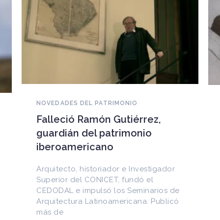
NOVEDADES DEL PATRIMONIO
EEUU devuelve a Cuba
documentos históricos
sustraídos del Archivo
Nacional y puestos a la venta
en internet
Entre los materiales recuperados
figuran la Constitución de la Yaya de
1897 y documentos del Generalísimo