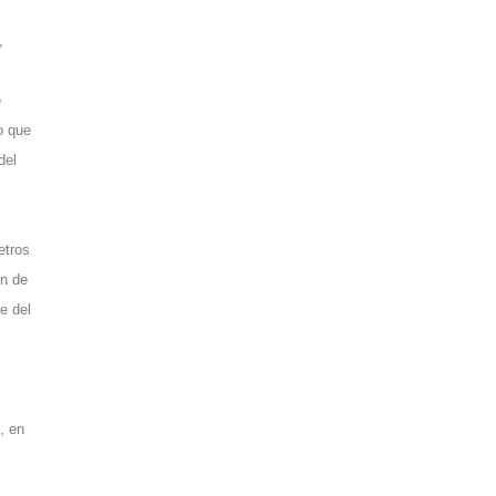
,
e
o que
del
etros
ón de
e del
, en