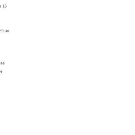
e 16
izó un
nes
de