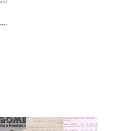
nunca
anzas