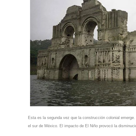
Esta es la segunda vez que la construcción colonial emerge.
el sur de México. El impacto de El Niño provocó la disminució