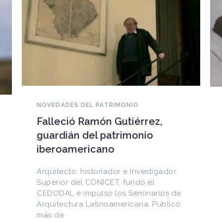
NOVEDADES DEL PATRIMONIO
EEUU devuelve a Cuba
documentos históricos
sustraídos del Archivo
Nacional y puestos a la venta
en internet
Entre los materiales recuperados
figuran la Constitución de la Yaya de