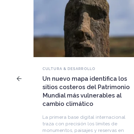
NOVEDADES DEL PATRIMONIO
Falleció Ramón Gutiérrez,
a los
guardián del patrimonio
imonio
iberoamericano
 al
Arquitecto, historiador e Investigador
Superior del CONICET, fundó el
CEDODAL e impulsó los Seminarios de
cional
Arquitectura Latinoamericana. Publicó
de
más de
as en