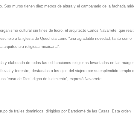
ho. Sus muros tienen diez metros de altura y el campanario de la fachada mid
organismo cultural sin fines de lucro, el arquitecto Carlos Navarrete, que real
describió a la iglesia de Quechula como “una agradable novedad, tanto como
a arquitectura religiosa mexicana”.
da y elaborada de todas las edificaciones religiosas levantadas en las márge
fluvial y terrestre, destacaba a los ojos del viajero por su espléndido templo 
na ‘casa de Dios’ digna de lucimiento”, expresó Navarrete.
rupo de frailes dominicos, dirigidos por Bartolomé de las Casas. Esta orden