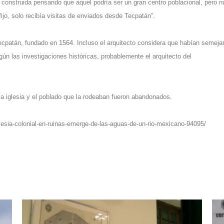
a construida pensando que aquel podría ser un gran centro poblacional, pero 
fijo, solo recibía visitas de enviados desde Tecpatán”.
ecpatán, fundado en 1564. Incluso el arquitecto considera que habían semej
n las investigaciones históricas, probablemente el arquitecto del
a iglesia y el poblado que la rodeaban fueron abandonados.
glesia-colonial-en-ruinas-emerge-de-las-aguas-de-un-rio-mexicano-94095/