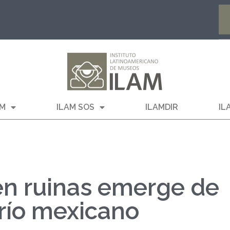
AM
ILAM SOS
ILAMDIR
IL
 en ruinas emerge de
 río mexicano