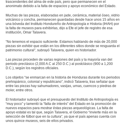
trascendentes del alma de este país, pero que permanecen en el
anonimato debido a la falta de espacios y apoyo económico del Estado.
Muchas de las piezas, elaboradas en jade, cerámica, material óseo, vidrio
volcánico y concha, permanecen guardadas desde hace unos 15 años en
una bóveda del Instituto Hondureño de Antropología e Historia (IHAH) por
la falta de museos para exhibirlas, dijo a Efe el jefe de registro de esa
institución, Omar Talavera.
“No tenemos el espacio suficiente. Estamos hablando de más de 20,000
piezas sin exhibir que están en los diferentes sitios donde se resguarda el
patrimonio cultural”, subrayó Talavera, quien es historiador.
Las piezas proceden de varias regiones del país y la mayoría van del
periodo preclásico (2,000 A.C al 250 D.C.) al postclásico (900 a 1,200
D.C.), según los registros oficiales.
Los objetos “se enmarcan en la historia de Honduras durante los periodos
prehispánico, colonial y republicano”, indicó Talavera, tras señalar que
entre las piezas hay sahumadores, vasijas, urnas, cuencos y piedras de
moler, entre otros.
El historiador subrayó que el presupuesto del Instituto de Antropología es
“muy poco” y lamentó la “falta de interés” del Estado en la promoción de
nuevos espacios para mostrar éstas piezas arqueológicas. La falta de
apoyo estatal es tal que, según Talavera, el Gobierno “invierte más en la
selección de fútbol que en la cultura”, ya que el país apenas cuenta con
unos quince museos, seis de ellos privados.