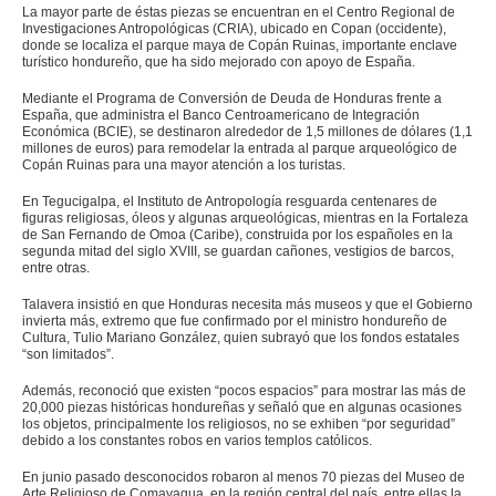
La mayor parte de éstas piezas se encuentran en el Centro Regional de
Investigaciones Antropológicas (CRIA), ubicado en Copan (occidente),
donde se localiza el parque maya de Copán Ruinas, importante enclave
turístico hondureño, que ha sido mejorado con apoyo de España.
Mediante el Programa de Conversión de Deuda de Honduras frente a
España, que administra el Banco Centroamericano de Integración
Económica (BCIE), se destinaron alrededor de 1,5 millones de dólares (1,1
millones de euros) para remodelar la entrada al parque arqueológico de
Copán Ruinas para una mayor atención a los turistas.
En Tegucigalpa, el Instituto de Antropología resguarda centenares de
figuras religiosas, óleos y algunas arqueológicas, mientras en la Fortaleza
de San Fernando de Omoa (Caribe), construida por los españoles en la
segunda mitad del siglo XVIII, se guardan cañones, vestigios de barcos,
entre otras.
Talavera insistió en que Honduras necesita más museos y que el Gobierno
invierta más, extremo que fue confirmado por el ministro hondureño de
Cultura, Tulio Mariano González, quien subrayó que los fondos estatales
“son limitados”.
Además, reconoció que existen “pocos espacios” para mostrar las más de
20,000 piezas históricas hondureñas y señaló que en algunas ocasiones
los objetos, principalmente los religiosos, no se exhiben “por seguridad”
debido a los constantes robos en varios templos católicos.
En junio pasado desconocidos robaron al menos 70 piezas del Museo de
Arte Religioso de Comayagua, en la región central del país, entre ellas la