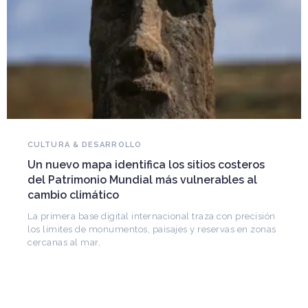
NOVEDADES DEL PATRIMONIO
Falleció Ramón Gutiérrez, guardián del
ros
patrimonio iberoamericano
l
Arquitecto, historiador e Investigador Superior del
CONICET, fundó el CEDODAL e impulsó los Seminario
de Arquitectura Latinoamericana. Publicó más de
cisión
 zonas