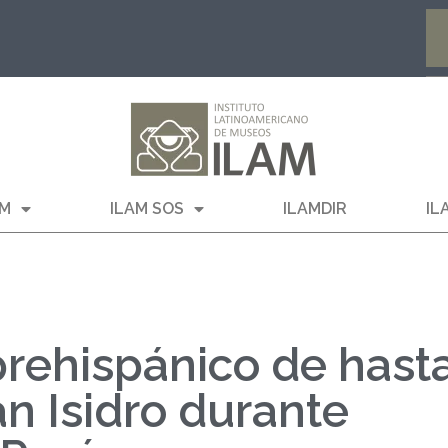
AM
ILAM SOS
ILAMDIR
IL
prehispánico de hast
n Isidro durante