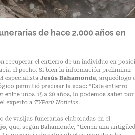
funerarias de hace 2.000 años en
n recuperar el entierro de un individuo en posic
acia el pecho. Si bien la información preliminar
el especialista
Jesús Bahamonde
, arqueólogo 
ógico permitió precisar la edad: “Este entierro
r entre unos 15 a 20 años, lo podemos saber por 
 el experto a
TVPerú Noticias.
o de vasijas funerarias elaboradas en el
jo
, que, según Bahamonde, “tienen una antigüe
. La presencia de estos objetos permite a los