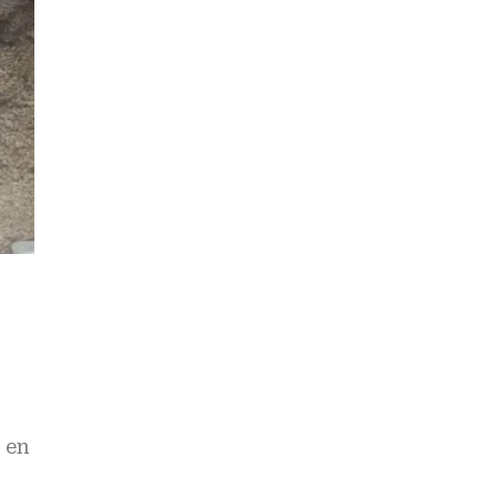
n
 en