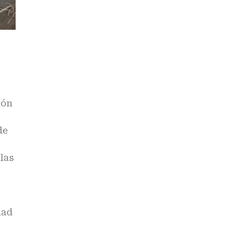
ión
de
las
dad