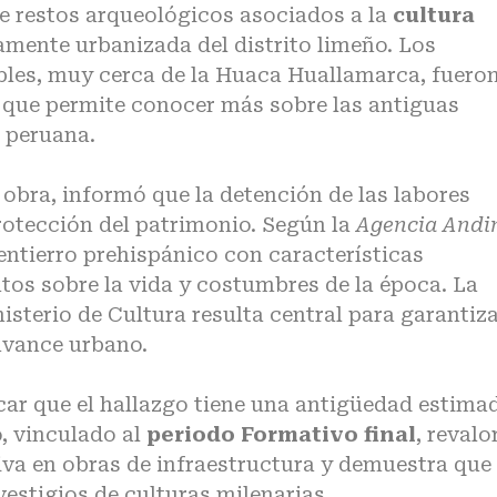
de restos arqueológicos asociados a la
cultura
amente urbanizada del distrito limeño. Los
Robles, muy cerca de la Huaca Huallamarca, fuero
, que permite conocer más sobre las antiguas
l peruana.
 obra, informó que la detención de las labores
rotección del patrimonio. Según la
Agencia Andi
entierro prehispánico con características
atos sobre la vida y costumbres de la época. La
isterio de Cultura resulta central para garantiz
 avance urbano.
car que el hallazgo tiene una antigüedad estima
o, vinculado al
periodo Formativo final
, revalo
tiva en obras de infraestructura y demuestra que
vestigios de culturas milenarias.