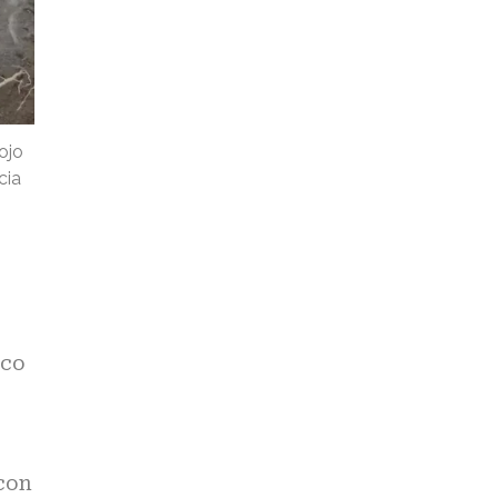
ojo
cia
nco
con