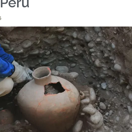
 Perú
6