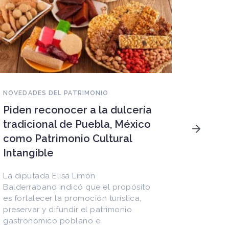
NOVEDADES DEL PATRIMONIO
Piden reconocer a la dulcería
NOVEDAD
tradicional de Puebla, México
Patrim
como Patrimonio Cultural
peligr
Intangible
megap
amena
La diputada Elisa Limón
ecosi
Balderrabano indicó que el propósito
es fortalecer la promoción turística,
frágil
preservar y difundir el patrimonio
gastronómico poblano e
En la al