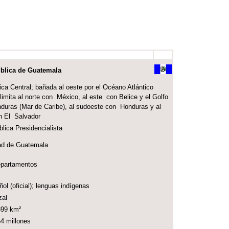
lica de Guatemala
a Central; bañada al oeste por el Océano Atlántico
 limita al norte con México, al este con Belice y el Golfo
duras (Mar de Caribe), al sudoeste con Honduras y al
n El Salvador
ica Presidencialista
d de Guatemala
partamentos
l (oficial); lenguas indígenas
al
99 km²
4 millones