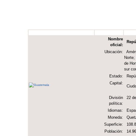
Nombre
Repúb
oficial:
Ubicación:
Améric
Norte;
de Hon
sur co
Estado:
Repúbl
Capital:
Ciuda
División
22 de
política:
Idiomas:
Españo
Moneda:
Quetz
Superficie:
108.8
Población:
14.96