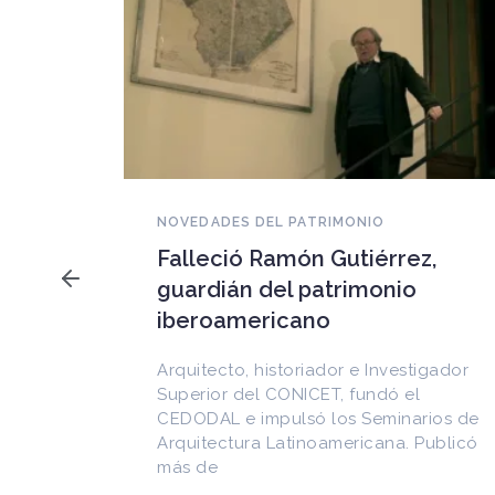
NOVEDADES DEL PATRIMONIO
Falleció Ramón Gutiérrez,
a los
guardián del patrimonio
imonio
iberoamericano
 al
Arquitecto, historiador e Investigador
Superior del CONICET, fundó el
CEDODAL e impulsó los Seminarios de
cional
Arquitectura Latinoamericana. Publicó
de
más de
as en