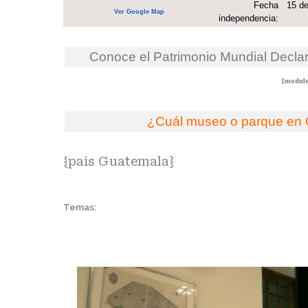
Fecha
15 de
Ver Google Map
independencia:
Conoce el Patrimonio Mundial Decl
[module
¿Cuál museo o parque en G
{pais Guatemala}
Temas: