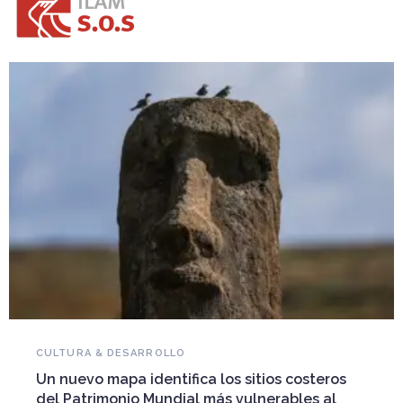
NOVEDADES DEL PATRIMONIO
Falleció Ramón Gutiérrez, guardián del
eros
patrimonio iberoamericano
 al