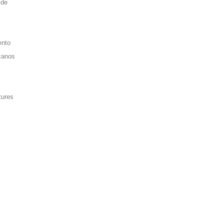
 de
ento
icanos
tures