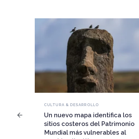
NOVEDADES DEL PATRIMONIO
Falleció Ramón Gutiérrez,
ica los
guardián del patrimonio
trimonio
iberoamericano
es al