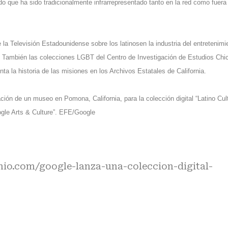
ido que ha sido tradicionalmente infrarrepresentado tanto en la red como fuera
 la Televisión Estadounidense sobre los latinosen la industria del entretenimi
ad. También las colecciones LGBT del Centro de Investigación de Estudios Ch
ta la historia de las misiones en los Archivos Estatales de California.
ión de un museo en Pomona, California, para la colección digital “Latino Cul
oogle Arts & Culture”. EFE/Google
io.com/google-lanza-una-coleccion-digital-