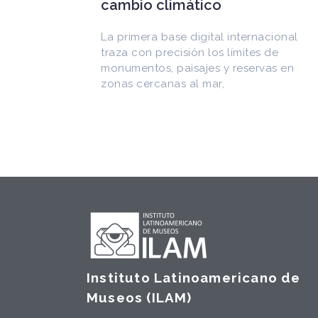
Arquitecto, historiador e Investigador
Superior del CONICET, fundó el
CEDODAL e impulsó los Seminarios d
nacional
Arquitectura Latinoamericana. Public
s de
más de
rvas en
Instituto Latinoamericano de
Museos (ILAM)