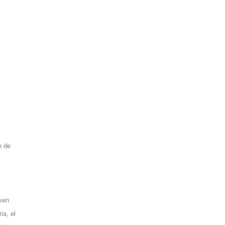
n de
lsen
ia, el