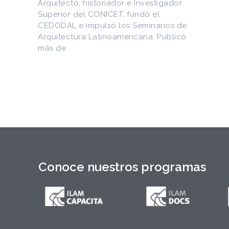
en internet
e
Entre los materiales recuperados
ó
figuran la Constitución de la Yaya de
1897 y documentos del Generalísimo
Máximo Gómez, del canciller
Conoce nuestros programas