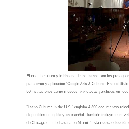
El arte, la cultura y la historia de los latinos son los prota
plataforma y aplicación “Google Arts & Culture”. Bajo el título
50 instituciones como museos, bibliotecas yarchivos en todo 
“Latino Cultures in the U.S.” engloba 4.300 documentos rela
disponibles en inglés y en español. También incluye tours vi
de Chicago o Little Havana en Miami. “Esta nueva colección di