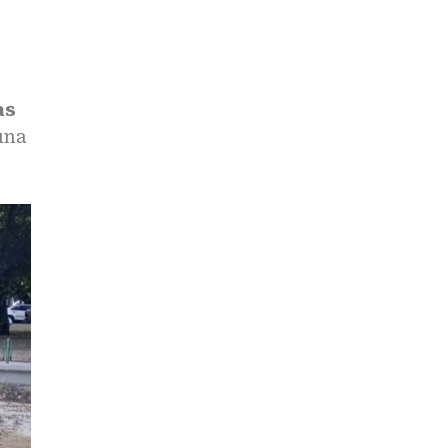
as
una