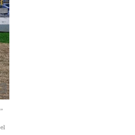
s”
el