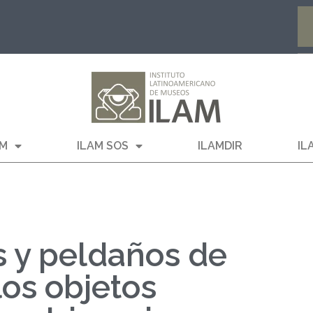
AM
ILAM SOS
ILAMDIR
IL
s y peldaños de
los objetos