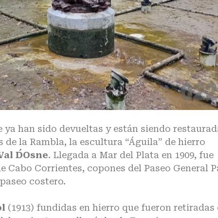
e ya han sido devueltas y están siendo restaurad
 de la Rambla, la escultura “Águila” de hierro
Val D´Osne
. Llegada a Mar del Plata en 1909, fue
 de Cabo Corrientes, copones del Paseo General P
 paseo costero.
ol
(1913) fundidas en hierro que fueron retiradas 