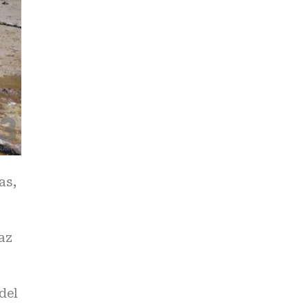
as,
az
del