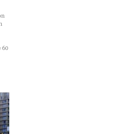
ón
n
 60
,