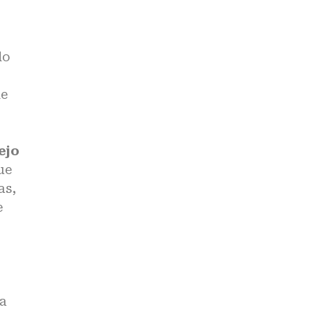
do
de
ejo
ue
as,
e
la