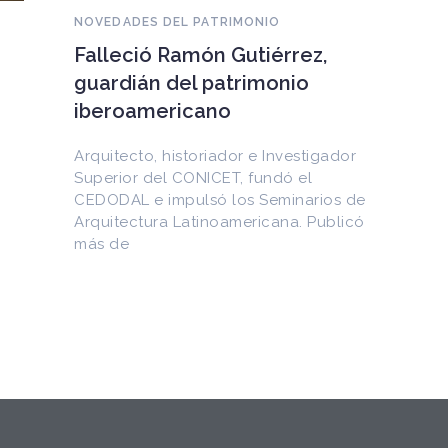
NOVEDADES DEL PATRIMONIO
EEUU devuelve a Cuba
documentos históricos
sustraídos del Archivo
Nacional y puestos a la venta
en internet
Entre los materiales recuperados
figuran la Constitución de la Yaya de
1897 y documentos del Generalísimo
Máximo Gómez, del canciller