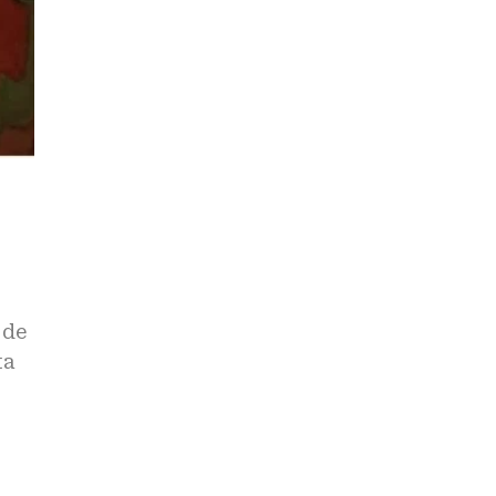
 de
ta