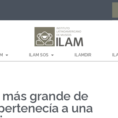
AM
ILAM SOS
ILAMDIR
IL
ro más grande de
pertenecía a una