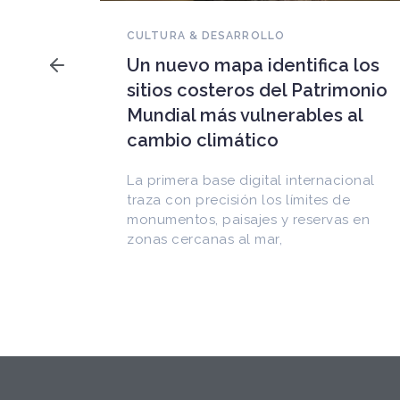
NOVEDADES DEL PATRIMONIO
Falleció Ramón Gutiérrez,
a los
guardián del patrimonio
imonio
iberoamericano
 al
Arquitecto, historiador e Investigador
Superior del CONICET, fundó el
CEDODAL e impulsó los Seminarios de
cional
Arquitectura Latinoamericana. Publicó
de
más de
as en