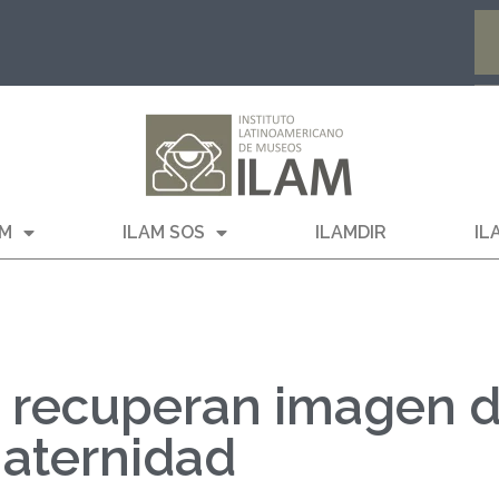
AM
ILAM SOS
ILAMDIR
IL
, recuperan imagen 
maternidad