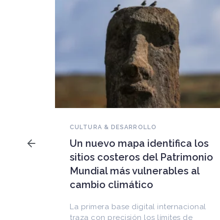
NOVEDADES DEL PATRIMONIO
Falleció Ramón Gutiérrez,
a los
guardián del patrimonio
imonio
iberoamericano
 al
Arquitecto, historiador e Investigador
Superior del CONICET, fundó el
CEDODAL e impulsó los Seminarios de
cional
Arquitectura Latinoamericana. Publicó
de