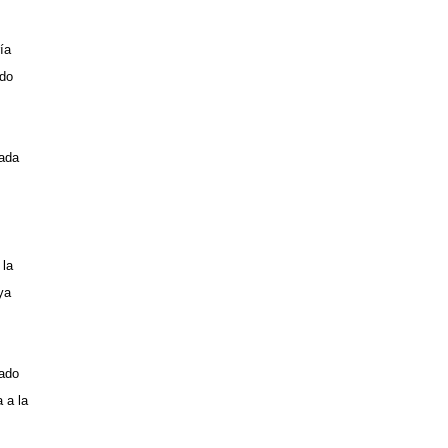
ía
ido
tada
 la
ya
nado
 a la