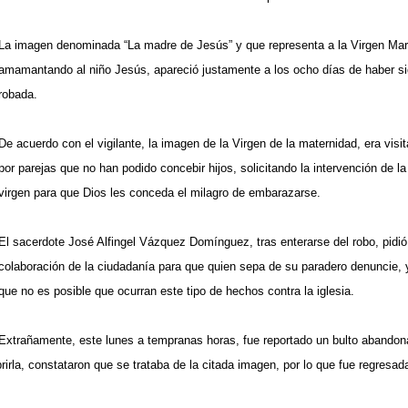
La imagen denominada “La madre de Jesús” y que representa a la Virgen Mar
amamantando al niño Jesús, apareció justamente a los ocho días de haber s
robada.
De acuerdo con el vigilante, la imagen de la Virgen de la maternidad, era visi
por parejas que no han podido concebir hijos, solicitando la intervención de la
virgen para que Dios les conceda el milagro de embarazarse.
El sacerdote José Alfingel Vázquez Domínguez, tras enterarse del robo, pidió
colaboración de la ciudadanía para que quien sepa de su paradero denuncie, 
que no es posible que ocurran este tipo de hechos contra la iglesia.
Extrañamente, este lunes a tempranas horas, fue reportado un bulto abando
rirla, constataron que se trataba de la citada imagen, por lo que fue regresada