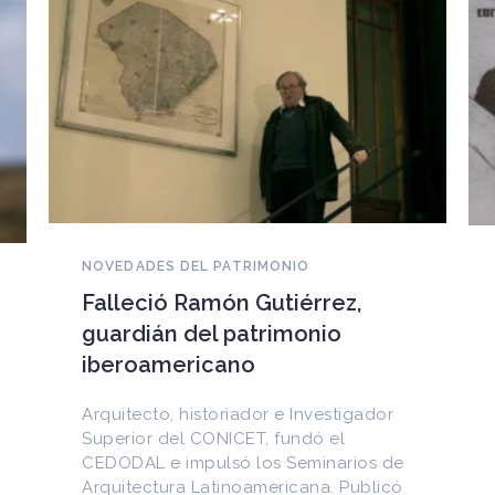
NOVEDADES DEL PATRIMONIO
EEUU devuelve a Cuba
documentos históricos
sustraídos del Archivo
Nacional y puestos a la venta
en internet
Entre los materiales recuperados