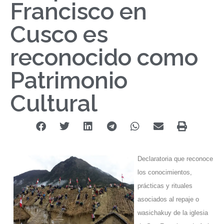
Francisco en
Cusco es
reconocido como
Patrimonio
Cultural
Declaratoria que reconoce
los conocimientos,
prácticas y rituales
asociados al repaje o
wasichakuy de la iglesia