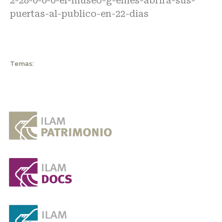
2-28-0-0-0-el-museo-g-emes-abrira-sus-
puertas-al-publico-en-22-dias
Temas: