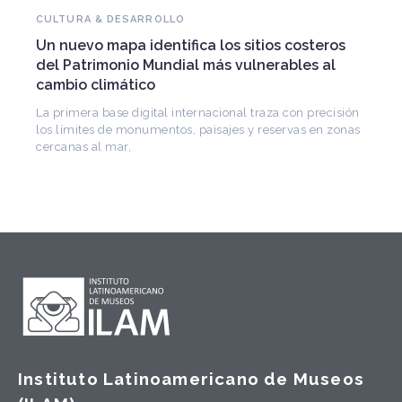
NOVEDADES DEL PATRIMONIO
Falleció Ramón Gutiérrez, guardián del
ros
patrimonio iberoamericano
l
Arquitecto, historiador e Investigador Superior del
CONICET, fundó el CEDODAL e impulsó los Seminario
de Arquitectura Latinoamericana. Publicó más de
cisión
 zonas
Instituto Latinoamericano de Museos