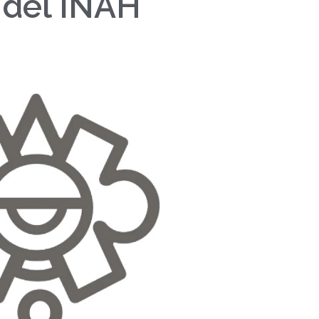
 del INAH
6