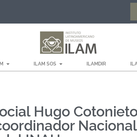
AM
ILAM SOS
ILAMDIR
IL
social Hugo Cotoniet
 coordinador Nacional