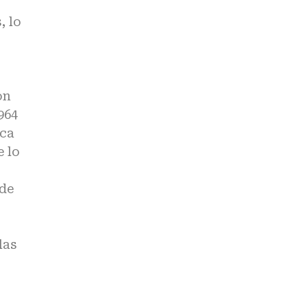
, lo
on
964
nca
e lo
 de
las