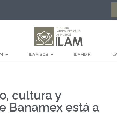
AM
ILAM SOS
ILAMDIR
IL
o, cultura y
de Banamex está a