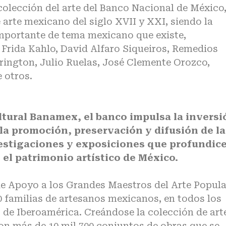
colección del arte del Banco Nacional de México
 arte mexicano del siglo XVII y XXI, siendo la
importante de tema mexicano que existe,
 Frida Kahlo, David Alfaro Siqueiros, Remedios
rington, Julio Ruelas, José Clemente Orozco,
e otros.
tural Banamex, el banco impulsa la inversi
 la promoción, preservación y difusión de la
estigaciones y exposiciones que profundic
 el patrimonio artístico de México.
e Apoyo a los Grandes Maestros del Arte Popula
0 familias de artesanos mexicanos, en todos los
s de Iberoamérica. Creándose la colección de art
n más de 10 mil 700 conjuntos de obras que se