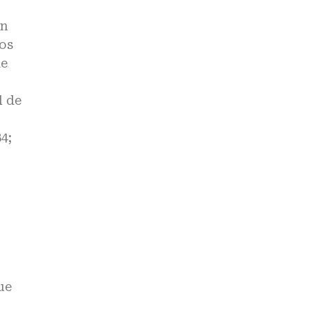
ón
tos
de
l de
4;
ue