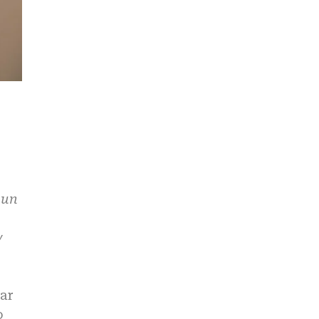
Aun
y
ar
o