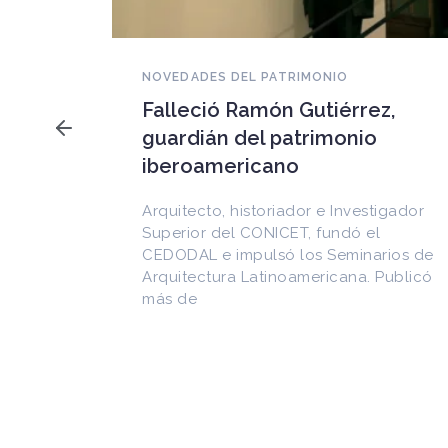
NOVEDADES DEL PATRIMONIO
Falleció Ramón Gutiérrez,
a los
guardián del patrimonio
imonio
iberoamericano
 al
Arquitecto, historiador e Investigador
Superior del CONICET, fundó el
CEDODAL e impulsó los Seminarios de
cional
Arquitectura Latinoamericana. Publicó
de
más de
as en