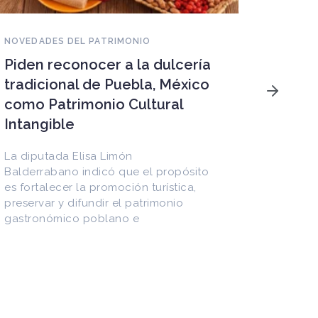
NOVEDADES DEL PATRIMONIO
Piden reconocer a la dulcería
NOVEDAD
tradicional de Puebla, México
Patrim
como Patrimonio Cultural
peligr
Intangible
megap
amena
La diputada Elisa Limón
ecosi
Balderrabano indicó que el propósito
es fortalecer la promoción turística,
frágil
preservar y difundir el patrimonio
gastronómico poblano e
En la al
Atacama
almacen
agua y 