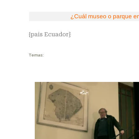
¿Cuál museo o parque en
{pais Ecuador}
Temas: