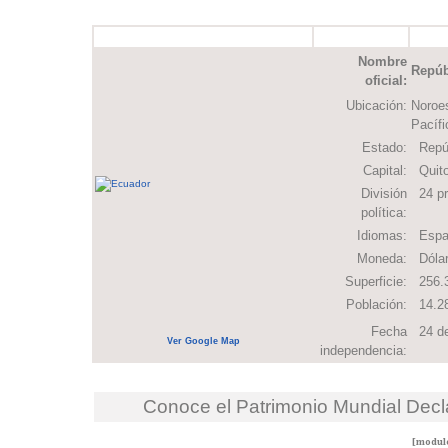
Nombre
Repúb
oficial:
Ubicación:
Noroes
Pacífi
Estado:
Repúb
Capital:
Quit
División
24 pr
política:
Idiomas:
Españ
Moneda:
Dólar
Superficie:
256.3
Población:
14.28
Fecha
24 de
Ver Google Map
independencia:
Conoce el Patrimonio Mundial Dec
[module