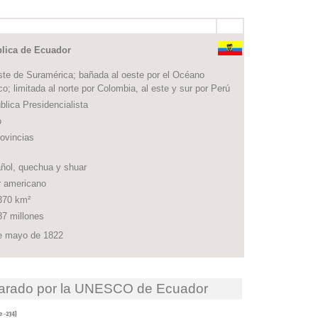
lica de Ecuador
te de Suramérica; bañada al oeste por el Océano
co; limitada al norte por Colombia, al este y sur por Perú
lica Presidencialista
o
ovincias
ol, quechua y shuar
 americano
70 km²
7 millones
 mayo de 1822
larado por la UNESCO de Ecuador
-234]