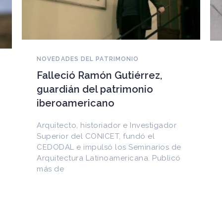
NOVEDADES DEL PATRIMONIO
EEUU devuelve a Cuba
documentos históricos
sustraídos del Archivo
Nacional y puestos a la venta
ador
en internet
os de
Entre los materiales recuperados
blicó
figuran la Constitución de la Yaya de
1897 y documentos del Generalísimo
Máximo Gómez, del canciller