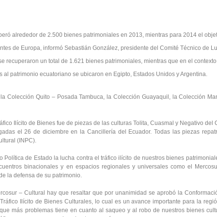
eró alrededor de 2.500 bienes patrimoniales en 2013, mientras para 2014 el obje
entes de Europa, informó Sebastián González, presidente del Comité Técnico de L
l, se recuperaron un total de 1.621 bienes patrimoniales, mientras que en el contexto
s al patrimonio ecuatoriano se ubicaron en Egipto, Estados Unidos y Argentina.
 la Colección Quito – Posada Tambuca, la Colección Guayaquil, la Colección Ma
áfico Ilícito de Bienes fue de piezas de las culturas Tolita, Cuasmal y Negativo del 
gadas el 26 de diciembre en la Cancillería del Ecuador. Todas las piezas repat
ultural (INPC).
olítica de Estado la lucha contra el tráfico ilícito de nuestros bienes patrimonial
cuentros binacionales y en espacios regionales y universales como el Mercosu
e la defensa de su patrimonio.
cosur – Cultural hay que resaltar que por unanimidad se aprobó la Conformaci
áfico Ilícito de Bienes Culturales, lo cual es un avance importante para la regió
 que más problemas tiene en cuanto al saqueo y al robo de nuestros bienes cult