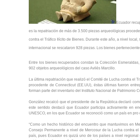
Ecuador recup
es la repatriación de más de 3.500 piezas arqueológicas proced
contra el Tráfico Ilícito de Bienes. Durante este año, a nivel loca
internacional se rescataron 928 piezas. Los bienes perteneciente
Entre los bienes recuperados constan la Colección Esmeraldas,
902 objetos arqueológicos del caso Avilés Marcillo.
La última repatriación que realizó el Comité de Lucha contra el Tr
procedente de Connecticut (EE.UU), éstas últimas fueron entre
forman parte del inventario del Instituto Nacional de Patrimonio C
González recalcó que el presidente de la República declaró como P
este sentido destacó que Ecuador participa activamente en en
UNESCO, en los que Ecuador se reconoció como un país en pro d
“Como un hecho histórico del encuentro que mantuvimos en Mer
Consejo Permanente a nivel de Mercosur de la Lucha contra el Tr
país, pues Ecuador es quizá uno de los países a nivel regional