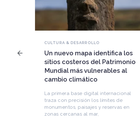
NOVEDADES DEL PATRIMONIO
Falleció Ramón Gutiérrez,
tifica los
guardián del patrimonio
 Patrimonio
iberoamericano
ables al
Arquitecto, historiador e Investig
Superior del CONICET, fundó el
CEDODAL e impulsó los Seminari
internacional
Arquitectura Latinoamericana. Pu
ímites de
más de
reservas en