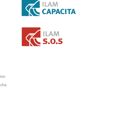
tivo
ucha