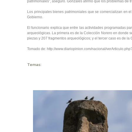
patrimoniales”, aseguró. Gonzales afirmó que los problemas de t
Los principales bienes patrimoniales que se comercializan en e
Gobierno.
El funcionario explica que entre las actividades programadas par
arqueológicas. La primera es de la Colección Norero en donde s
piezas y 207 fragmentos arqueológicos; y el tercer caso es de 
Tomado de:
http://www.diariopinion.com/nacional/verArticulo.ph
Temas: