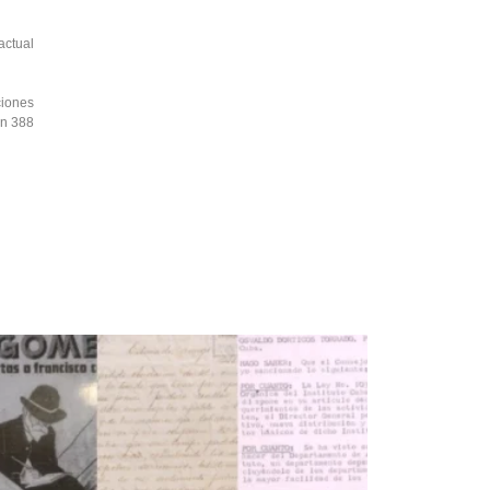
actual
ciones
án 388