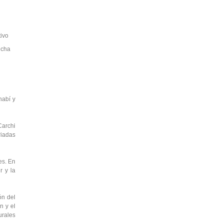
tivo
ucha
nabí y
Carchi
riadas
es. En
r y la
ón del
n y el
urales