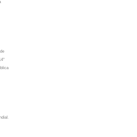
a
 de
14°
blica
dial.