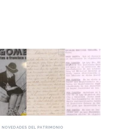
NOVEDADES DEL PATRIMONIO
Piden reconocer a la dulcería
NOVEDAD