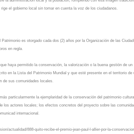
tre la administración local y la población, rompiendo con esa imagen tradicion
rige el gobierno local sin tomar en cuenta la voz de los ciudadanos.
l Patrimonio es otorgado cada dos (2) años por la Organización de las Ciuda
ros en regla.
 que haya permitido la conservación, la valorización o la buena gestión de un
ito en la Lista del Patrimonio Mundial y que esté presente en el territorio de
ón de sus comunidades locales.
ás particularmente la ejemplaridad de la conservación del patrimonio cultura
de los actores locales; los efectos concretos del proyecto sobre las comunid
omunicad internacional.
ion/actualidad/888-quito-recibe-el-premio-jean-paul-l-allier-por-la-conservacio