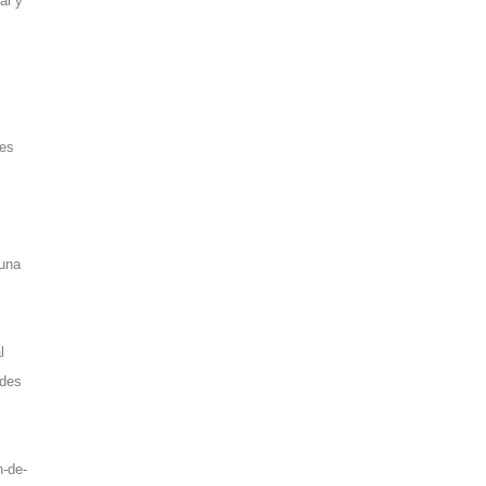
al y
des
 una
l
ades
n-de-