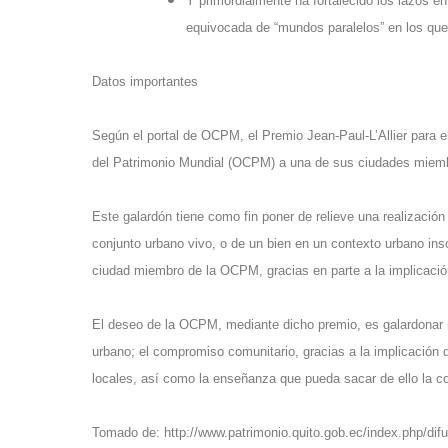
Y primordialmente ha fortalecido los lazos en
equivocada de “mundos paralelos” en los que 
Datos importantes
Según el portal de OCPM, el Premio Jean-Paul-L’Allier para e
del Patrimonio Mundial (OCPM) a una de sus ciudades miemb
Este galardón tiene como fin poner de relieve una realización
conjunto urbano vivo, o de un bien en un contexto urbano inscr
ciudad miembro de la OCPM, gracias en parte a la implicaci
El deseo de la OCPM, mediante dicho premio, es galardonar m
urbano; el compromiso comunitario, gracias a la implicación 
locales, así como la enseñanza que pueda sacar de ello la c
Tomado de:
http://www.patrimonio.quito.gob.ec/index.php/difus