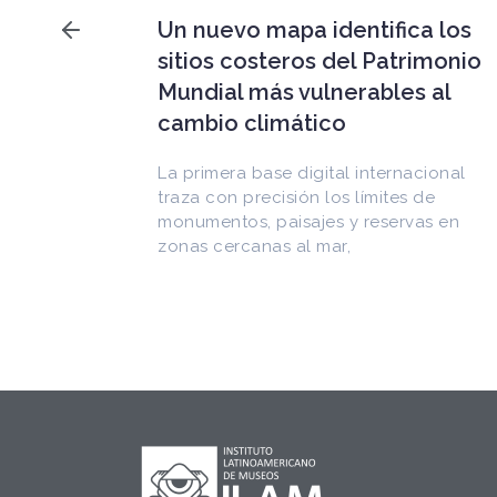
Falleció Ramón Gutiérrez,
a los
guardián del patrimonio
imonio
iberoamericano
 al
Arquitecto, historiador e Investigador
Superior del CONICET, fundó el
CEDODAL e impulsó los Seminarios de
cional
Arquitectura Latinoamericana. Publicó
de
más de
as en