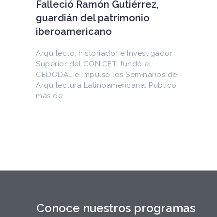
EEUU devuelve a Cuba
documentos históricos
sustraídos del Archivo
Nacional y puestos a la venta
en internet
Entre los materiales recuperados
figuran la Constitución de la Yaya de
1897 y documentos del Generalísimo
Máximo Gómez, del canciller
Conoce nuestros programas