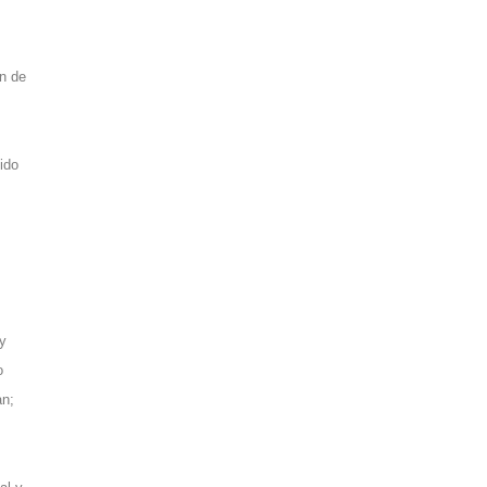
n de
ido
 y
o
an;