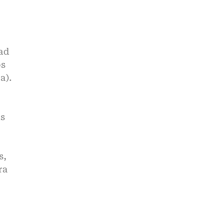
ad
os
a).
as
s,
ra