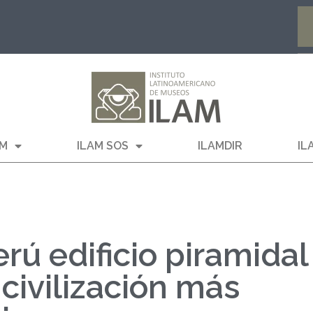
AM
ILAM SOS
ILAMDIR
IL
ú edificio piramidal
civilización más