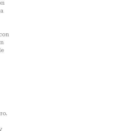
on
la
 con
on
de
ro.
y