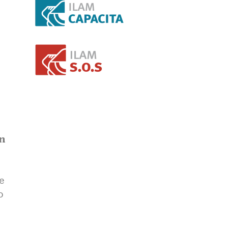
ún
e
o