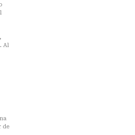
o
l
,
. Al
ana
r de