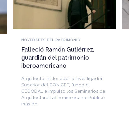
NOVEDADES DEL PATRIMONIO
EEUU devuelve a Cuba
documentos históricos
sustraídos del Archivo
Nacional y puestos a la venta
en internet
Entre los materiales recuperados
figuran la Constitución de la Yaya de
1897 y documentos del Generalísimo
Máximo Gómez, del canciller