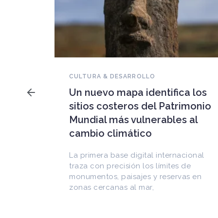
NOVEDADES DEL PATRIMONIO
Falleció Ramón Gutiérrez,
a los
guardián del patrimonio
imonio
iberoamericano
 al
Arquitecto, historiador e Investigador
Superior del CONICET, fundó el
CEDODAL e impulsó los Seminarios de
cional
Arquitectura Latinoamericana. Publicó
de
más de
as en