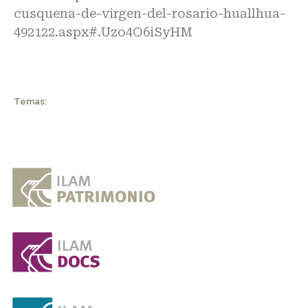
cusquena-de-virgen-del-rosario-huallhua-
492122.aspx#.Uzo4O6iSyHM
Temas: