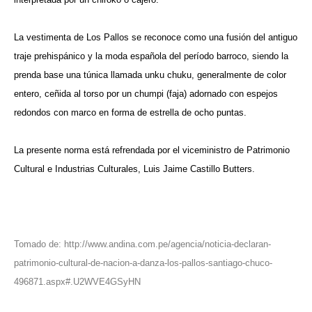
La vestimenta de Los Pallos se reconoce como una fusión del antiguo
traje prehispánico y la moda española del período barroco, siendo la
prenda base una túnica llamada unku chuku, generalmente de color
entero, ceñida al torso por un chumpi (faja) adornado con espejos
redondos con marco en forma de estrella de ocho puntas.
La presente norma está refrendada por el viceministro de Patrimonio
Cultural e Industrias Culturales, Luis Jaime Castillo Butters.
Tomado de:
http://www.andina.com.pe/agencia/noticia-declaran-
patrimonio-cultural-de-nacion-a-danza-los-pallos-santiago-chuco-
496871.aspx#.U2WVE4GSyHN