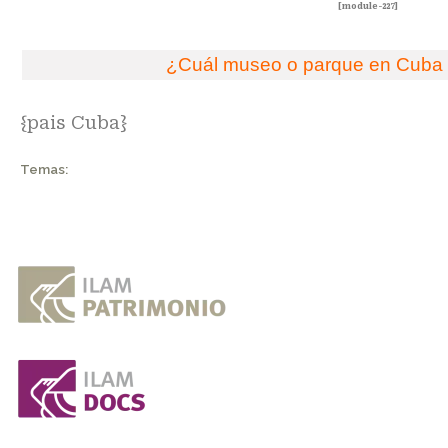
[module-227]
¿Cuál museo o parque en Cuba q
{pais Cuba}
Temas: