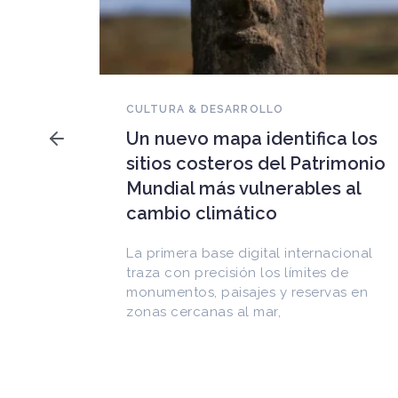
NOVEDADES DEL PATRIMONIO
Falleció Ramón Gutiérrez,
a los
guardián del patrimonio
imonio
iberoamericano
 al
Arquitecto, historiador e Investigador
Superior del CONICET, fundó el
CEDODAL e impulsó los Seminarios de
cional
Arquitectura Latinoamericana. Publicó
de
más de
as en