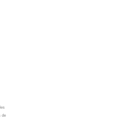
les
s de