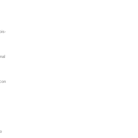
ois-
nal
 con
to