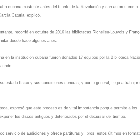
afía cubana existente antes del triunfo de la Revolución y con autores como
rcía Caturla, explicó.
sentante, recorrió en octubre de 2016 las bibliotecas Richelieu-Louvois y Franç
imilar desde hace algunos años.
cha en la institución cubana fueron donados 17 equipos por la Biblioteca Nacio
pasado.
su estado físico y sus condiciones sonoras, y por lo general, llego a trabajar
ateca, expresó que este proceso es de vital importancia porque permite a los
xponer los discos antiguos y deteriorados por el decursar del tiempo.
co servicio de audiciones y ofrece partituras y libros, estos últimos en forma