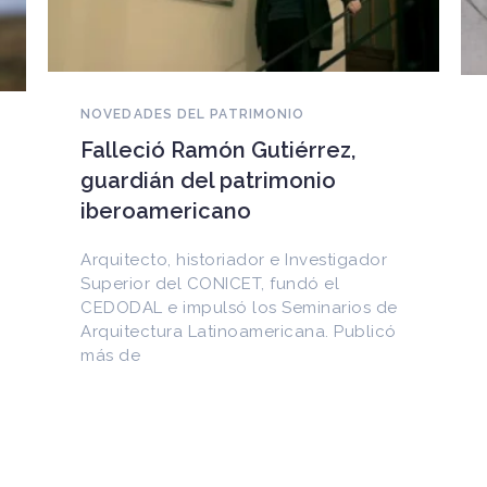
NOVEDADES DEL PATRIMONIO
EEUU devuelve a Cuba
documentos históricos
sustraídos del Archivo
Nacional y puestos a la venta
en internet
Entre los materiales recuperados
figuran la Constitución de la Yaya de
1897 y documentos del Generalísimo
Máximo Gómez, del canciller