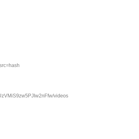
?src=hash
EUzVMiS9zw5PJIw2nFfw/videos