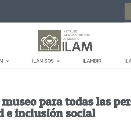
AM
ILAM SOS
ILAMDIR
IL
 museo para todas las per
d e inclusión social