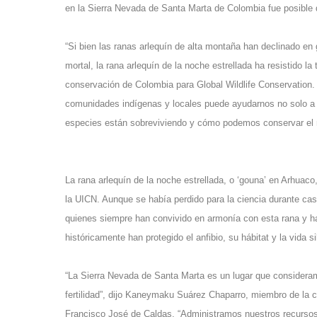
en la Sierra Nevada de Santa Marta de Colombia fue posible 
“Si bien las ranas arlequín de alta montaña han declinado e
mortal, la rana arlequín de la noche estrellada ha resistido l
conservación de Colombia para Global Wildlife Conservation. 
comunidades indígenas y locales puede ayudarnos no solo a 
especies están sobreviviendo y cómo podemos conservar el mu
La rana arlequín de la noche estrellada, o ‘gouna’ en Arhuaco
la UICN. Aunque se había perdido para la ciencia durante c
quienes siempre han convivido en armonía con esta rana y h
históricamente han protegido el anfibio, su hábitat y la vida si
“La Sierra Nevada de Santa Marta es un lugar que consideram
fertilidad”, dijo Kaneymaku Suárez Chaparro, miembro de la c
Francisco José de Caldas. “Administramos nuestros recursos 