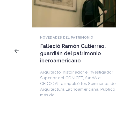
NOVEDADES DEL PATRIMONIO
Falleció Ramón Gutiérrez,
a los
guardián del patrimonio
imonio
iberoamericano
 al
Arquitecto, historiador e Investigador
Superior del CONICET, fundó el
CEDODAL e impulsó los Seminarios de
cional
Arquitectura Latinoamericana. Publicó
de
más de
as en