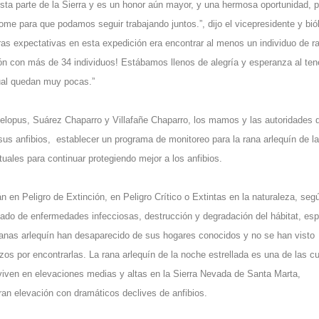
esta parte de la Sierra y es un honor aún mayor, y una hermosa oportunidad, 
me para que podamos seguir trabajando juntos.”, dijo el vicepresidente y bió
as expectativas en esta expedición era encontrar al menos un individuo de r
ón con más de 34 individuos! Estábamos llenos de alegría y esperanza al tene
cual quedan muy pocas.”
telopus, Suárez Chaparro y Villafañe Chaparro, los mamos y las autoridades d
sus anfibios, establecer un programa de monitoreo para la rana arlequín de la
ituales para continuar protegiendo mejor a los anfibios.
en Peligro de Extinción, en Peligro Crítico o Extintas en la naturaleza, segú
do de enfermedades infecciosas, destrucción y degradación del hábitat, es
ranas arlequín han desaparecido de sus hogares conocidos y no se han visto
zos por encontrarlas. La rana arlequín de la noche estrellada es una de las cu
iven en elevaciones medias y altas en la Sierra Nevada de Santa Marta,
ran elevación con dramáticos declives de anfibios.