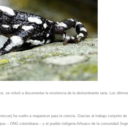
cos, se volvió a documentar la existencia de la deslumbrante rana. Los último
escue) ha vuelto a reaparecer para la ciencia. Gracias al trabajo conjunto de 
elopus – ONG colombiana – y el pueblo indígena Arhuaco de la comunidad Sog