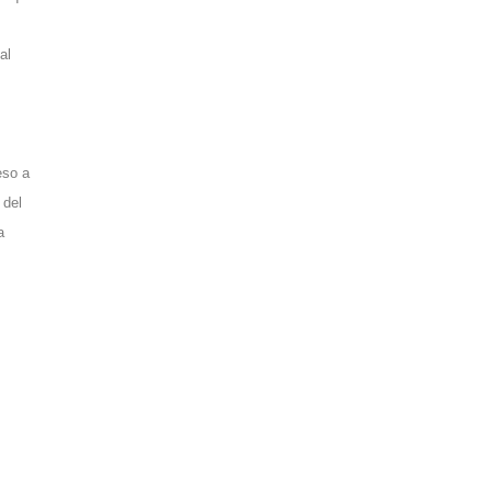
al
eso a
 del
a