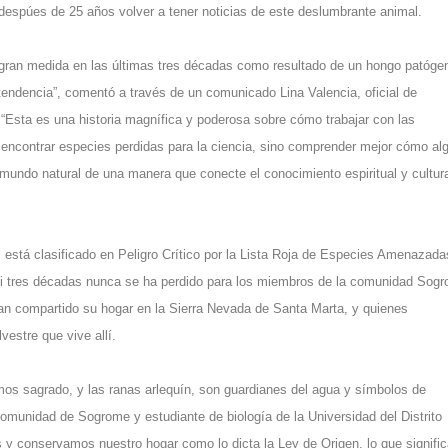
despúes de 25 años volver a tener noticias de este deslumbrante animal.
n gran medida en las últimas tres décadas como resultado de un hongo patóge
a tendencia”, comentó a través de un comunicado Lina Valencia, oficial de
“Esta es una historia magnífica y poderosa sobre cómo trabajar con las
encontrar especies perdidas para la ciencia, sino comprender mejor cómo al
ndo natural de una manera que conecte el conocimiento espiritual y cultura
, está clasificado en Peligro Crítico por la Lista Roja de Especies Amenazada
asi tres décadas nunca se ha perdido para los miembros de la comunidad Sog
an compartido su hogar en la Sierra Nevada de Santa Marta, y quienes
lvestre que vive allí.
os sagrado, y las ranas arlequín, son guardianes del agua y símbolos de
omunidad de Sogrome y estudiante de biología de la Universidad del Distrito
y conservamos nuestro hogar como lo dicta la Ley de Origen, lo que signifi