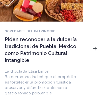
NOVEDADES DEL PATRIMONIO
Piden reconocer a la dulcería
NOVEDAD
tradicional de Puebla, México
Patrim
como Patrimonio Cultural
peligr
Intangible
megap
amena
La diputada Elisa Limón
ecosi
Balderrabano indicó que el propósito
es fortalecer la promoción turística,
frágil
preservar y difundir el patrimonio
gastronómico poblano e
En la al
Atacama
almacen