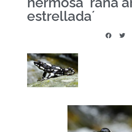
hermosa ´rana a
estrellada´