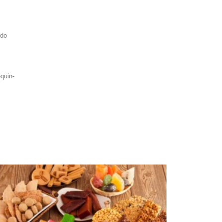
ndo
quin-