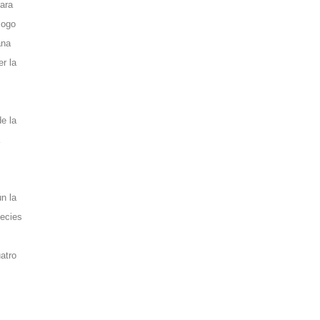
para
logo
ana
r la
e la
n la
pecies
atro