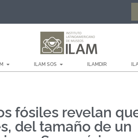
AM
ILAM SOS
ILAMDIR
IL
s fósiles revelan qu
es, del tamaño de un