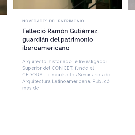
NOVEDADES DEL PATRIMONIO
EEUU devuelve a Cuba
documentos históricos
sustraídos del Archivo
Nacional y puestos a la venta
en internet
Entre los materiales recuperados
figuran la Constitución de la Yaya de
1897 y documentos del Generalísimo
Máximo Gómez, del canciller