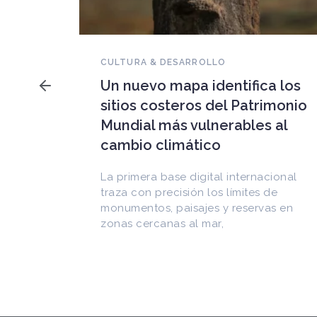
NOVEDADES DEL PATRIMONIO
Falleció Ramón Gutiérrez,
a los
guardián del patrimonio
imonio
iberoamericano
 al
Arquitecto, historiador e Investigador
Superior del CONICET, fundó el
CEDODAL e impulsó los Seminarios de
cional
Arquitectura Latinoamericana. Publicó
de
más de
as en