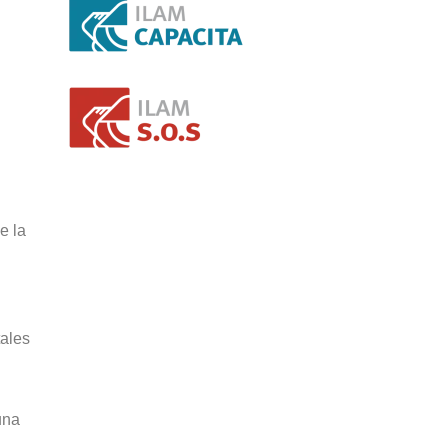
e la
tales
una