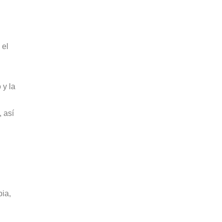
 el
 y la
 así
ia,