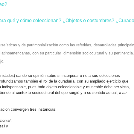
seo?
para qué y cómo coleccionan? ¿Objetos o costumbres? ¿Curad
ísticas y de patrimonialización como las referidas, desarrolladas principal
latinoamericanas, con su particular dimensión sociocultural y su pertinencia
jo.
idades) dando su opinión sobre si incorporar o no a sus colecciones
Profundizamos también el rol de la curaduría, con su ampliado ejercicio que
a indispensable, pues todo objeto coleccionable y museable debe ser visto,
iendo al contexto sociocultural del que surgió y a su sentido actual, a
su
ación convergen tres instancias:
imonial
,
tes)
y