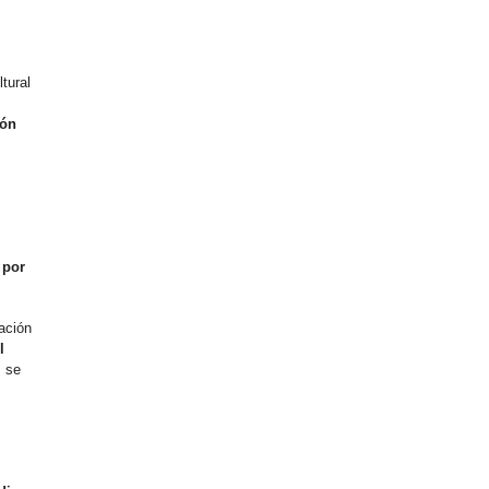
tural
ión
 por
ación
l
, se