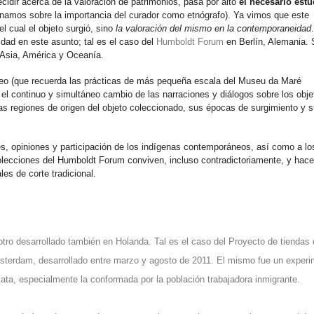
idir acerca de la valoración de patrimonios, pasa por alto
el necesario estu
xionamos sobre la importancia del curador como etnógrafo). Ya vimos que este
l cual el objeto surgió, sino
la valoración del mismo en la contemporaneidad
dad en este asunto; tal es el caso del
Humboldt Forum
en Berlín, Alemania.
 Asia, América y Oceanía.
museo (que recuerda las prácticas de más pequeña escala del Museu da Maré
 el continuo y simultáneo cambio de las narraciones y diálogos sobre los obje
as regiones de origen del objeto coleccionado, sus épocas de surgimiento y 
es, opiniones y participación de los indígenas contemporáneos, así como a lo
colecciones del Humboldt Forum conviven, incluso contradictoriamente, y hac
es de corte tradicional.
otro desarrollado también en Holanda. Tal es el caso del Proyecto de tiendas 
sterdam
, desarrollado entre marzo y agosto de 2011. El mismo fue un exper
ata, especialmente la conformada por la población trabajadora inmigrante.