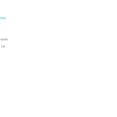
ores
mente
. Un