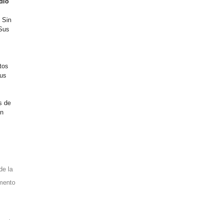
dio
. Sin
 Sus
tos
sus
s de
en
de la
imento