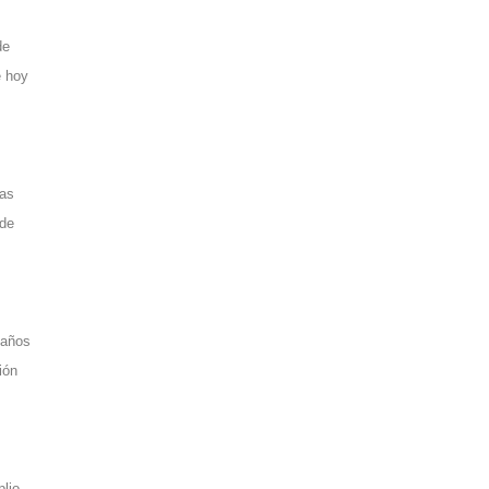
de
e hoy
nas
 de
 años
ión
plio