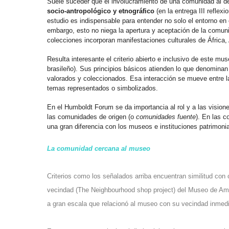
Suele suceder que el involucramiento de una comunidad al dec
socio-antropológico y etnográfico
(en la entrega III refle
estudio es indispensable para entender no solo el entorno en e
embargo, esto no niega la apertura y aceptación de la comuni
colecciones incorporan manifestaciones culturales de África,
Resulta interesante el criterio abierto e inclusivo de este 
brasileño). Sus principios básicos atienden lo que denominan
valorados y coleccionados. Esa interacción se mueve entre l
temas representados o simbolizados.
En el Humboldt Forum se da importancia al rol y a las vision
las comunidades de origen (o
comunidades fuente
). En las 
una gran diferencia con los museos e instituciones patrimonial
La comunidad cercana al museo
Criterios como los señalados arriba encuentran similitud con 
vecindad (The Neighbourhood shop project) del
Museo de Am
a gran escala que relacionó al museo con su vecindad inmedi