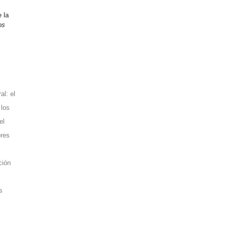
 la
os
al: el
 los
el
ores
ción
s