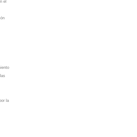
n el
ión
iento
 las
por la