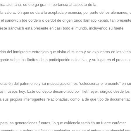
vida alemana, se otorga gran importancia al aspecto de
la
 la valoración que se da a la aceptada presencia, por parte de los alemanes, 
s el sándwich (de cordero o cerdo) de origen turco llamado
kebab
, tan present
este sándwich está presente en casi todo el mundo, incluyendo su fuerte
ción del inmigrante extranjero que visita al museo y ve expuestos en las vitri
ogante sobre los límites de la participación colectiva, y su lugar en el proceso
loración del patrimonio y su musealización, es “coleccionar el presente” en su
 los museos hoy. Este concepto desarrollado por Tietmeyer, surgido desde los
ea sus propias interrogantes relacionadas, como la de qué tipo de documentac
para las generaciones futuras, lo que evidencia también un fuerte carácter
ivamente a la esfera biológica y ecológica, pues en el enfoque patrimonial am