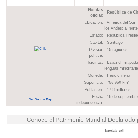
Nombre
República de Ch
oficial:
Ubicación:
América del Sur; a
los Andes; al nort
Estado:
República Preside
Capital:
Santiago
División
15 regiones
política:
Idiomas:
Español, mapudung
lenguas minoritari
Moneda:
Peso chileno
Superficie:
756.950 km²
Población:
17,8 millones
Fecha
18 de septiembre
Ver Google Map
independencia:
Conoce el Patrimonio Mundial Declarado
[module-236]