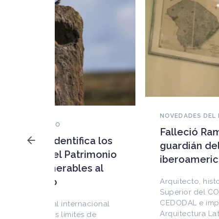
NOVEDADES DEL PATRIMONIO
Falleció Ramón Gutiérrez,
a los
guardián del patrimonio
imonio
iberoamericano
 al
Arquitecto, historiador e Investigador
Superior del CONICET, fundó el
CEDODAL e impulsó los Seminarios de
cional
Arquitectura Latinoamericana. Publicó
de