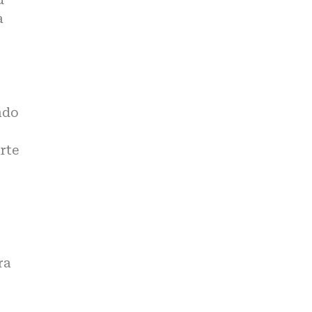
a
ndo
rte
ra