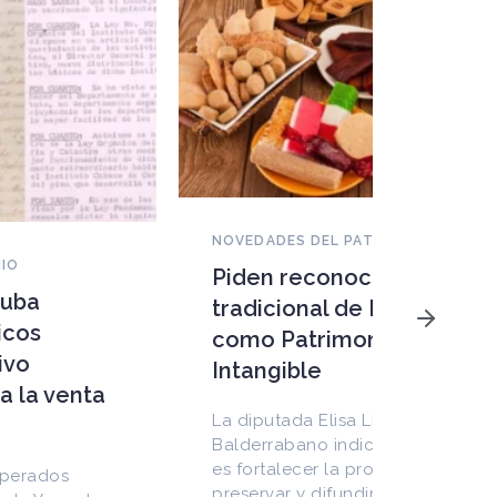
NOVEDADES DEL PATRIMONIO
Piden reconocer a la dulcería
NOVEDAD
tradicional de Puebla, México
Patrim
como Patrimonio Cultural
peligr
Intangible
megap
amena
La diputada Elisa Limón
ecosi
Balderrabano indicó que el propósito
es fortalecer la promoción turística,
frágil
preservar y difundir el patrimonio