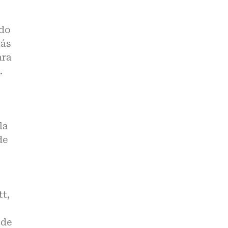
ado
más
ara
.
la
de
t,
rde