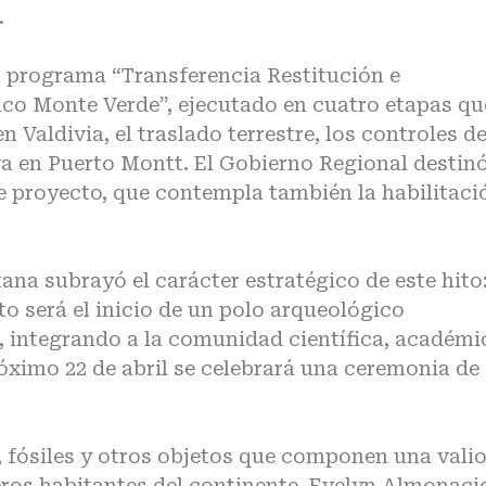
.
al programa “Transferencia Restitución e
ico Monte Verde”, ejecutado en cuatro etapas qu
 Valdivia, el traslado terrestre, los controles d
iva en Puerto Montt. El Gobierno Regional destin
e proyecto, que contempla también la habilitaci
ana subrayó el carácter estratégico de este hito
o será el inicio de un polo arqueológico
, integrando a la comunidad científica, académi
róximo 22 de abril se celebrará una ceremonia de
, fósiles y otros objetos que componen una vali
eros habitantes del continente. Evelyn Almonaci