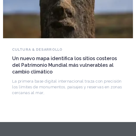
NOVEDADES DEL PATRIMONIO
Falleció Ramón Gutiérrez, guardián del
patrimonio iberoamericano
Arquitecto, historiador e Investigador Superior del
CONICET, fundó el CEDODAL e impulsó los Seminarios
de Arquitectura Latinoamericana. Publicó más de
n
s