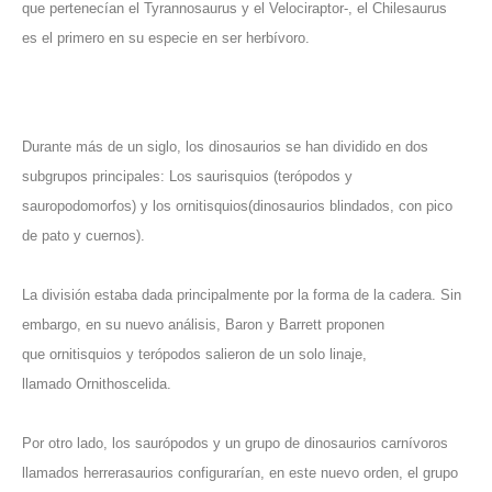
que pertenecían el Tyrannosaurus y el Velociraptor-, el Chilesaurus
es el primero en su especie en ser herbívoro.
Durante más de un siglo, los dinosaurios se han dividido en dos
subgrupos principales: Los saurisquios (terópodos y
sauropodomorfos) y los ornitisquios(dinosaurios blindados, con pico
de pato y cuernos).
La división estaba dada principalmente por la forma de la cadera. Sin
embargo, en su nuevo análisis, Baron y Barrett proponen
que ornitisquios y terópodos salieron de un solo linaje,
llamado Ornithoscelida.
Por otro lado, los saurópodos y un grupo de dinosaurios carnívoros
llamados herrerasaurios configurarían, en este nuevo orden, el grupo