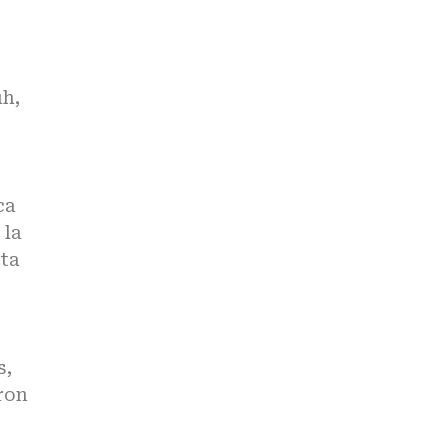
uh,
ca
 la
sta
s,
ron