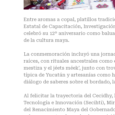
Entre aromas a copal, platillos tradic
Estatal de Capacitación, Investigaci
celebró su 12º aniversario como baluar
de la cultura maya.
La conmemoración incluyó una jornada 
raíces, con rituales ancestrales como 
mestiza y el jéets méek’, junto con tro
típica de Yucatán y artesanías como 
diálogo de saberes sobre el bordado, la
Al felicitar la trayectoria del Cecidhy
Tecnología e Innovación (Secihti), Mi
del Renacimiento Maya del Gobernador