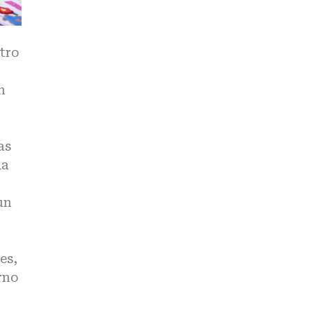
ntro
n
as
da
un
es,
rno