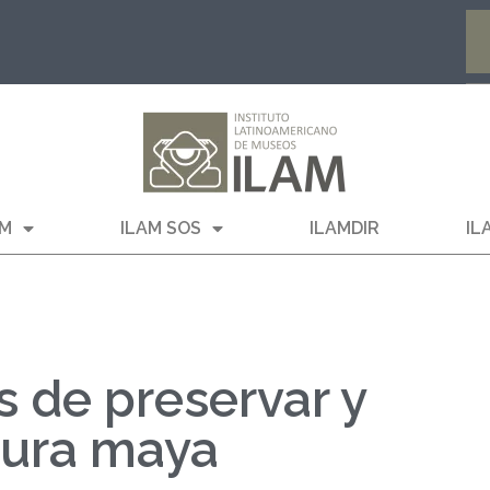
AM
ILAM SOS
ILAMDIR
IL
s de preservar y
ltura maya