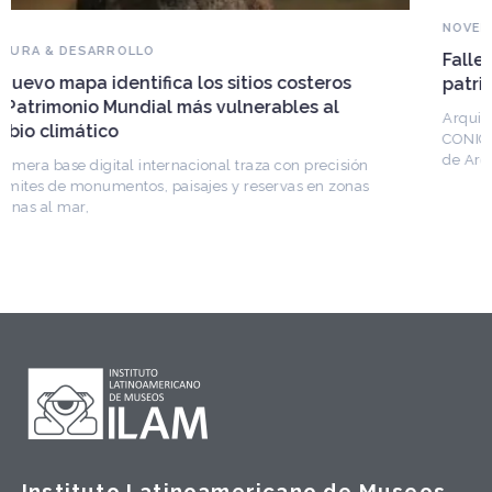
NOVEDADES DEL PATRIMONIO
Falleció Ramón Gutiérrez, guardián del
patrimonio iberoamericano
Arquitecto, historiador e Investigador Superior del
CONICET, fundó el CEDODAL e impulsó los Seminarios
de Arquitectura Latinoamericana. Publicó más de
n
s
Instituto Latinoamericano de Museos