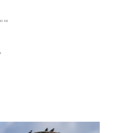
no se
a