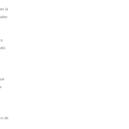
en la
iales
co
dió.
que
a
ico de