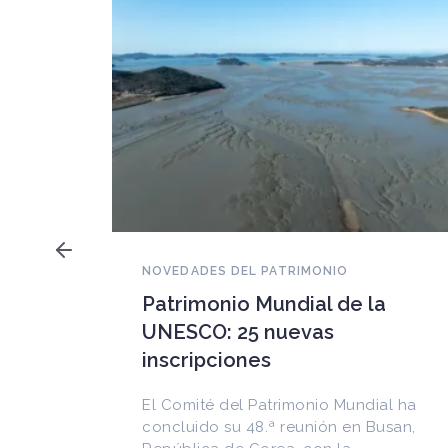
NOVEDADES DEL PATRIMONIO
Declaran patrimonio cultural
inmaterial de Argentina a la
ruta del Vitimigrante
La Cámara de Diputados dio sanción
 la
definitiva a una iniciativa de la
senadora Beatriz Galiñares (UCR), por
la que se
dial ha
 Busan,