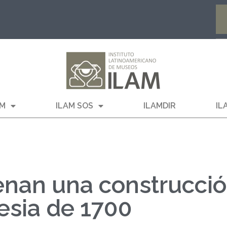
AM
ILAM SOS
ILAMDIR
IL
renan una construcci
lesia de 1700