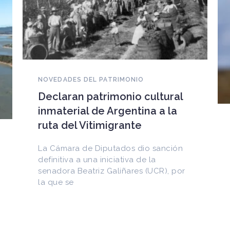
CULTURA & DESARROLLO
Un nuevo mapa identifica los
sitios costeros del Patrimonio
Mundial más vulnerables al
cambio climático
La primera base digital internacional
traza con precisión los límites de
monumentos, paisajes y reservas en