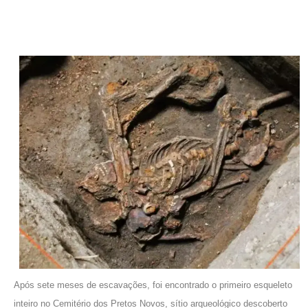
Após sete meses de escavações, foi encontrado o primeiro esqueleto
inteiro no Cemitério dos Pretos Novos, sítio arqueológico descoberto