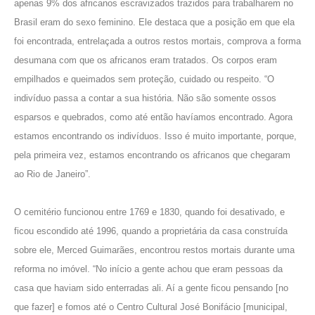
apenas 9% dos africanos escravizados trazidos para trabalharem no
Brasil eram do sexo feminino. Ele destaca que a posição em que ela
foi encontrada, entrelaçada a outros restos mortais, comprova a forma
desumana com que os africanos eram tratados. Os corpos eram
empilhados e queimados sem proteção, cuidado ou respeito. “O
indivíduo passa a contar a sua história. Não são somente ossos
esparsos e quebrados, como até então havíamos encontrado. Agora
estamos encontrando os indivíduos. Isso é muito importante, porque,
pela primeira vez, estamos encontrando os africanos que chegaram
ao Rio de Janeiro”.
O cemitério funcionou entre 1769 e 1830, quando foi desativado, e
ficou escondido até 1996, quando a proprietária da casa construída
sobre ele, Merced Guimarães, encontrou restos mortais durante uma
reforma no imóvel. “No início a gente achou que eram pessoas da
casa que haviam sido enterradas ali. Aí a gente ficou pensando [no
que fazer] e fomos até o Centro Cultural José Bonifácio [municipal,