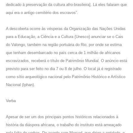
dedicado à preservação da cultura afro-brasileira]. Lá eles falaram que
aqui era o antigo cemitério dos escravos”.
A descoberta ocorre às vésperas da Organização das Nações Unidas
para a Educação, a Ciência e a Cultura (Unesco) anunciar se o Cais
do Valongo, também na região portuária do Rio, por onde se estima
que tenham desembarcado no país cerca de 1 milhão de africanos
escravizados, receberá o título de Patrimônio Mundial. O anúncio está
previsto para ser feito no dia 7 ou 8 de julho. O local já é registrado
como sítio arqueológico nacional pelo Patrimônio Histórico e Artístico
Nacional (Iphan).
Verba
Apesar de ser um dos principais pontos históricos relacionados à
história da diáspora africana, o trabalho do instituto está ameaçado
pela falta de verbas. De acordo com Merced, que dirige a entidade, o