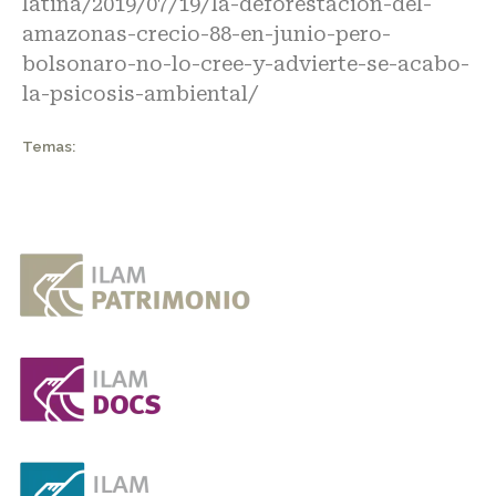
latina/2019/07/19/la-deforestacion-del-
amazonas-crecio-88-en-junio-pero-
bolsonaro-no-lo-cree-y-advierte-se-acabo-
la-psicosis-ambiental/
Temas: