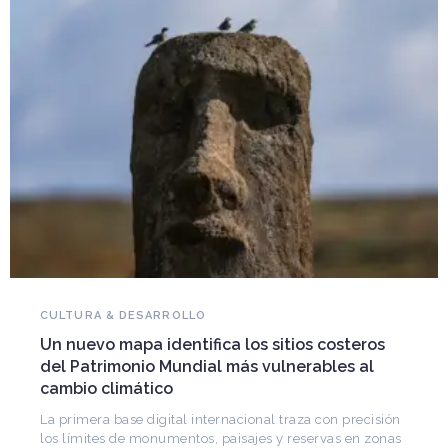
NOVEDADES DEL PATRIMONIO
Falleció Ramón Gutiérrez, guardián del
costeros
patrimonio iberoamericano
les al
Arquitecto, historiador e Investigador Superior d
CONICET, fundó el CEDODAL e impulsó los Semi
de Arquitectura Latinoamericana. Publicó más 
on precisión
vas en zonas