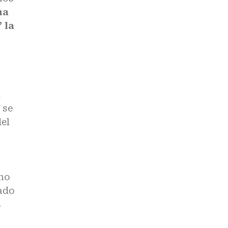
na
 la
a
 se
el
Uno
tado
s