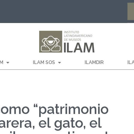
AM
ILAM SOS
ILAMDIR
IL
 como “patrimonio
arera, el gato, el