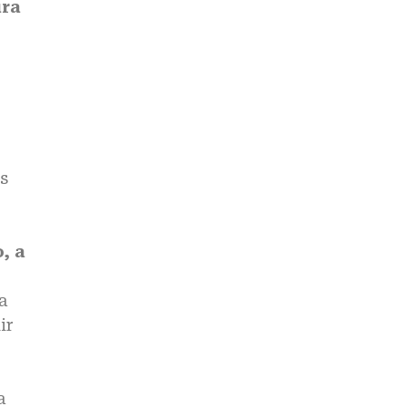
ura
es
, a
a
ir
a