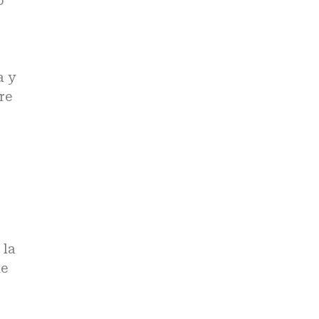
o
a y
re
 la
de