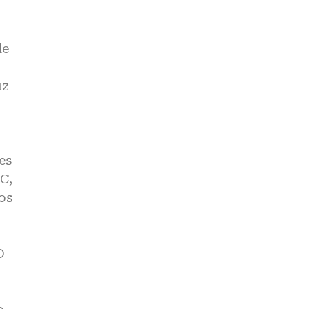
de
uz
es
C,
os
O