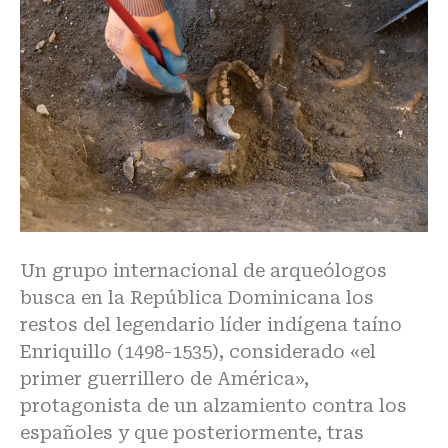
Un grupo internacional de arqueólogos
busca en la República Dominicana los
restos del legendario líder indígena taíno
Enriquillo (1498-1535), considerado «el
primer guerrillero de América»,
protagonista de un alzamiento contra los
españoles y que posteriormente, tras