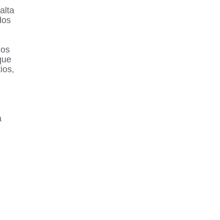
alta
dos
los
que
ios,
a