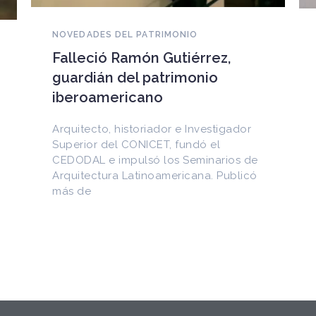
NOVEDADES DEL PATRIMONIO
EEUU devuelve a Cuba
documentos históricos
sustraídos del Archivo
Nacional y puestos a la venta
en internet
Entre los materiales recuperados
figuran la Constitución de la Yaya de
1897 y documentos del Generalísimo
Máximo Gómez, del canciller