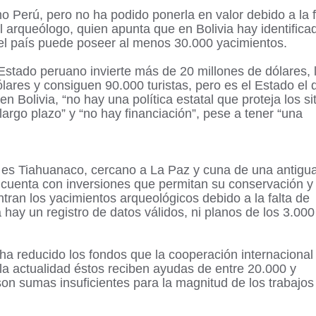
mo Perú, pero no ha podido ponerla en valor debido a la f
l arqueólogo, quien apunta que en Bolivia hay identifica
 el país puede poseer al menos 30.000 yacimientos.
 Estado peruano invierte más de 20 millones de dólares, 
ares y consiguen 90.000 turistas, pero es el Estado el 
n Bolivia, “no hay una política estatal que proteja los sit
largo plazo” y “no hay financiación”, pese a tener “una
a es Tiahuanaco, cercano a La Paz y cuna de una antigu
 cuenta con inversiones que permitan su conservación y
ran los yacimientos arqueológicos debido a la falta de
a hay un registro de datos válidos, ni planos de los 3.000
ha reducido los fondos que la cooperación internacional
la actualidad éstos reciben ayudas de entre 20.000 y
on sumas insuficientes para la magnitud de los trabajos