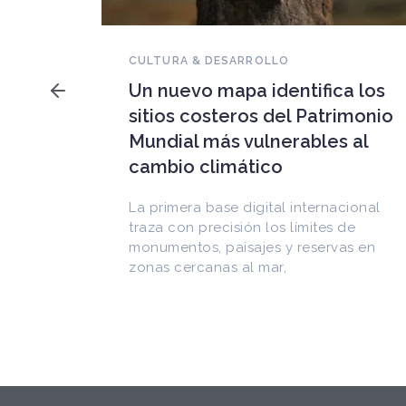
NOVEDADES DEL PATRIMONIO
Falleció Ramón Gutiérrez,
a los
guardián del patrimonio
imonio
iberoamericano
 al
Arquitecto, historiador e Investigador
Superior del CONICET, fundó el
CEDODAL e impulsó los Seminarios de
cional
Arquitectura Latinoamericana. Publicó
de
más de
as en