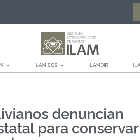
AM
ILAM SOS
ILAMDIR
IL
ivianos denuncian
statal para conservar