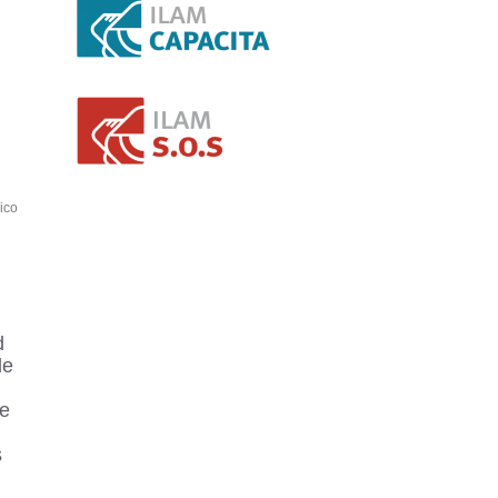
ico
d
de
se
s