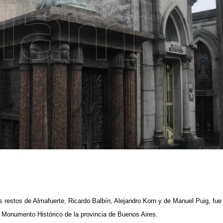
 restos de Almafuerte, Ricardo Balbín, Alejandro Korn y de Manuel Puig, fue
y Monumento Histórico de la provincia de Buenos Aires.