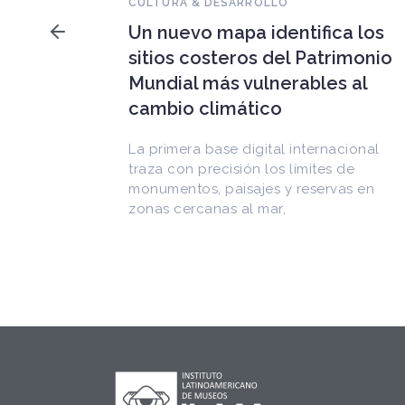
Falleció Ramón Gutiérrez,
a los
guardián del patrimonio
imonio
iberoamericano
 al
Arquitecto, historiador e Investigador
Superior del CONICET, fundó el
CEDODAL e impulsó los Seminarios de
cional
Arquitectura Latinoamericana. Publicó
de
más de
as en