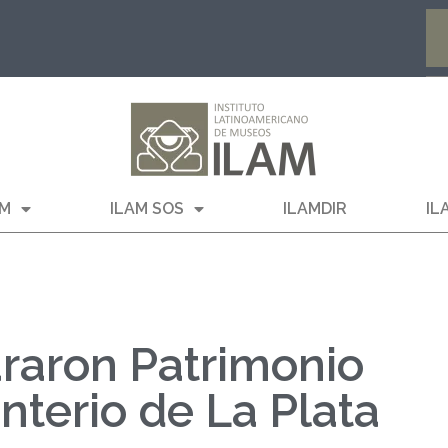
AM
ILAM SOS
ILAMDIR
IL
araron Patrimonio
nterio de La Plata