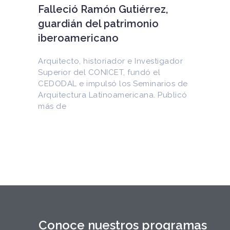
EEUU devuelve a Cuba
documentos históricos
sustraídos del Archivo
Nacional y puestos a la venta
en internet
Entre los materiales recuperados
figuran la Constitución de la Yaya de
1897 y documentos del Generalísimo
Máximo Gómez, del canciller
Conoce nuestros programas