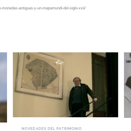
o-monedas-antiguas-y-un-mapamundi-del-siglo-xvii/
NOVEDADES DEL PATRIMONIO