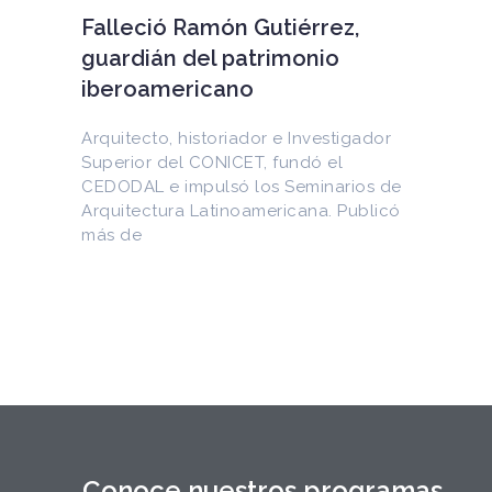
EEUU devuelve a Cuba
documentos históricos
sustraídos del Archivo
Nacional y puestos a la venta
en internet
Entre los materiales recuperados
figuran la Constitución de la Yaya de
1897 y documentos del Generalísimo
Máximo Gómez, del canciller
Conoce nuestros programas