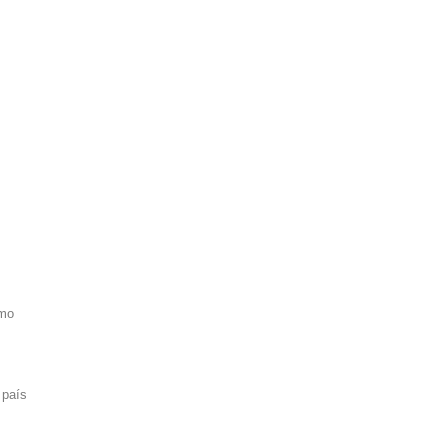
smo
 país