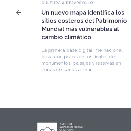
Falleció Ramón Gutiérrez,
ca los
guardián del patrimonio
rimonio
iberoamericano
s al
Arquitecto, historiador e Investigador
Superior del CONICET, fundó el
CEDODAL e impulsó los Seminarios de
acional
Arquitectura Latinoamericana. Publicó
 de
más de
vas en