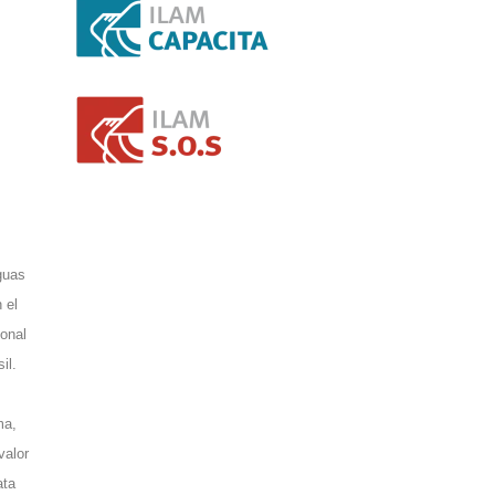
guas
 el
ional
il.
ma,
valor
ata