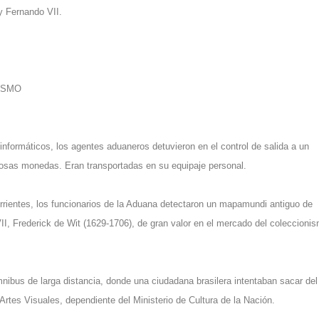
y Fernando VII.
ISMO
informáticos, los agentes aduaneros detuvieron en el control de salida a un
liosas monedas. Eran transportadas en su equipaje personal.
rrientes, los funcionarios de la Aduana detectaron un mapamundi antiguo de
XVII, Frederick de Wit (1629-1706), de gran valor en el mercado del coleccioni
mnibus de larga distancia, donde una ciudadana brasilera intentaban sacar del
Artes Visuales, dependiente del Ministerio de Cultura de la Nación.