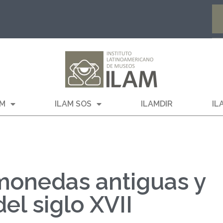
AM
ILAM SOS
ILAMDIR
IL
monedas antiguas y
l siglo XVII