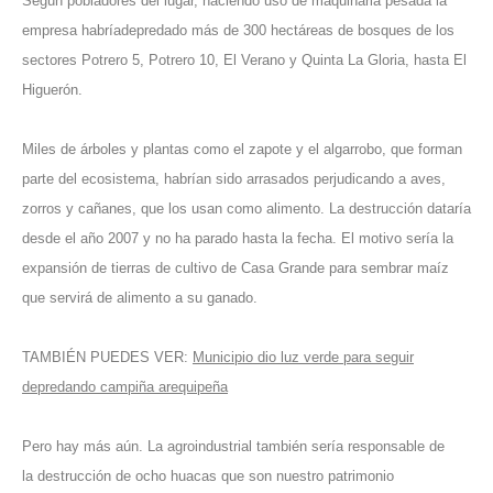
Según pobladores del lugar, haciendo uso de maquinaria pesada la
empresa habríadepredado más de 300 hectáreas de bosques de los
sectores Potrero 5, Potrero 10, El Verano y Quinta La Gloria, hasta El
Higuerón.
Miles de árboles y plantas como el zapote y el algarrobo, que forman
parte del ecosistema, habrían sido arrasados perjudicando a aves,
zorros y cañanes, que los usan como alimento. La destrucción dataría
desde el año 2007 y no ha parado hasta la fecha. El motivo sería la
expansión de tierras de cultivo de Casa Grande para sembrar maíz
que servirá de alimento a su ganado.
TAMBIÉN PUEDES VER:
Municipio dio luz verde para seguir
depredando campiña arequipeña
Pero hay más aún. La agroindustrial también sería responsable de
la destrucción de ocho huacas que son nuestro patrimonio