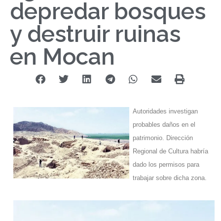
depredar bosques
y destruir ruinas
en Mocan
Autoridades investigan
probables daños en el
patrimonio.
Dirección
Regional de Cultura
habría
dado los permisos para
trabajar sobre dicha zona.