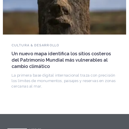
NOVEDADES DEL PATRIMONIO
Falleció Ramón Gutiérrez, guardián del
costeros
patrimonio iberoamericano
les al
Arquitecto, historiador e Investigador Superior d
CONICET, fundó el CEDODAL e impulsó los Semi
de Arquitectura Latinoamericana. Publicó más 
on precisión
vas en zonas