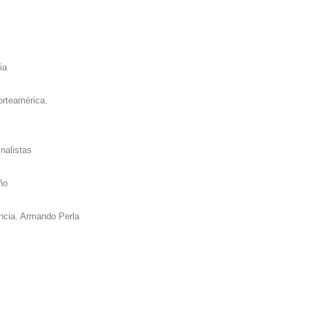
ia
orteamérica.
nalistas
ño
encia. Armando Perla