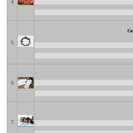
4
Ge
5
6
7