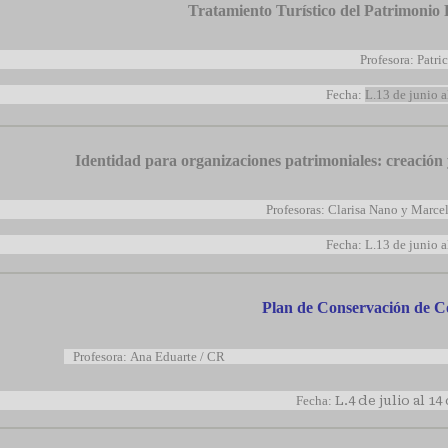
Tratamiento Turístico del Patrimonio
Profesora: Patric
Fecha:
L.13 de junio a
Identidad para organizaciones patrimoniales: creación 
Profesoras: Clarisa Nano y Marcel
Fecha: L.13 de junio al
Plan de Conservación de C
Profesora: Ana Eduarte 
Fecha:
L.4 de julio al 1