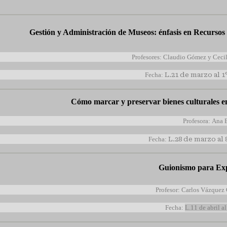
Gestión y Administración de Museos
: énfasis en Recurs
Profesores: Claudio Gómez y Cecil
Fecha:
L.21 de marzo al 
Cómo marcar y preservar bienes culturales e
Profesora: Ana E
Fecha:
L.28 de marzo al
Guionismo para Exp
Profesor: Carlos Vázquez 
Fecha:
L.11 de abril a