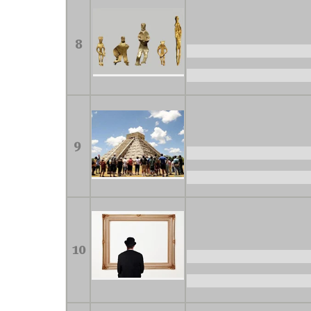
8
9
10