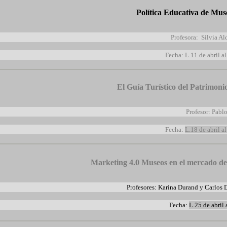
Política Educativa de Mus
Profesora: Silvia Al
Fecha: L.11 de abril a
El Guía Turístico del Patrimoni
Profesor: Pablo
Fecha:
L.18 de abril a
Marketing 4.0 Museos en el mercado de 
Profesores:
Karina Durand y Carlos 
Fecha:
L.25 de abril 