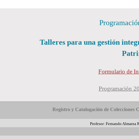
Programació
T
alleres para una gestión integ
Patr
Formulario de In
Programación 2
Registro y Catalogación de Colecciones C
Profesor: Fernando Almarza 