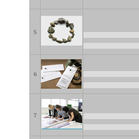
5
6
7