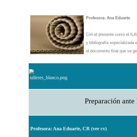
Profesora: Ana Eduarte
Con el presente curso el ILA
y bibliografía especializada
el documento final que se ge
Preparación ante
Profesora: Ana Eduarte, CR (
ver cv
)